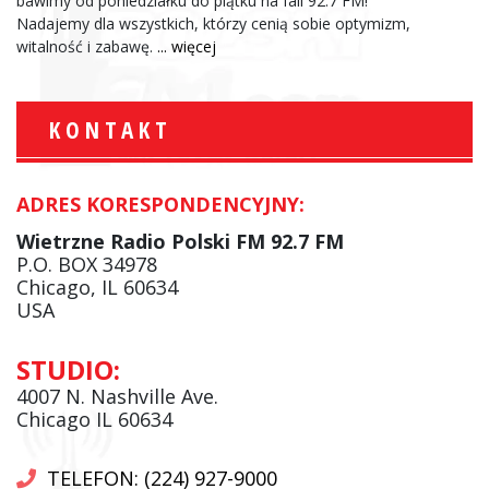
bawimy od poniedziałku do piątku na fali 92.7 FM!
Nadajemy dla wszystkich, którzy cenią sobie optymizm,
witalność i zabawę.
... więcej
KONTAKT
ADRES KORESPONDENCYJNY:
Wietrzne Radio Polski FM 92.7 FM
P.O. BOX 34978
Chicago, IL 60634
USA
STUDIO:
4007 N. Nashville Ave.
Chicago IL 60634
TELEFON: (224) 927-9000