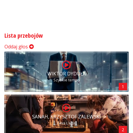
Lista przebojów
Oddaj głos
WIKTOR DYDUŁA
Szybkie tempo
1
SANAH, KRZYSZTOF ZALEWSKI
Eviva L’arte!
2