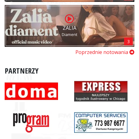
ZALIA
Diament
3
Poprzednie notowania
PARTNERZY