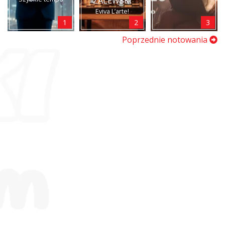
ZALEWSKI
Eviva L’arte!
1
2
3
Poprzednie notowania