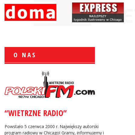
O NAS
Wiesław Książek:
Sport Polonijny
“WIETRZNE RADIO”
Zbigniew Wojewnik:
Informacje Giełdowe
Powstało 5 czerwca 2000 r. Największy autorski
program radiowy w Chicago! Gramy, informujemy i