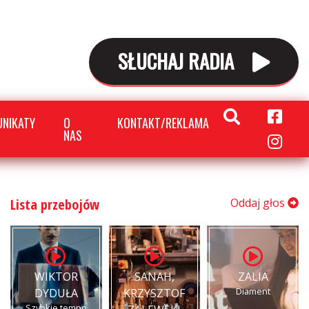
SŁUCHAJ RADIA
NIKATY
O
KONTAKT/REKLAMA
NAS
Lista przebojów
Oddaj głos
WIKTOR
SANAH,
ZALIA
Diament
DYDUŁA
KRZYSZTOF
Szybkie tempo