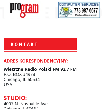
KONTAKT
ADRES KORESPONDENCYJNY:
Krzysztof Wawer:
Komentator
Wietrzne Radio Polski FM 92.7 FM
facebook
P.O. BOX 34978
Chicago, IL 60634
USA
Andrzej Wąsewicz:
STUDIO:
Komentator / Poranny Express
4007 N. Nashville Ave.
Chicago IL 60634