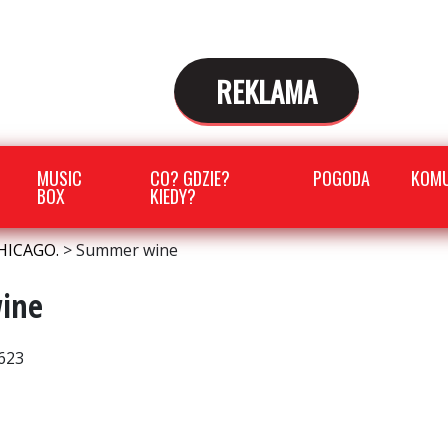
REKLAMA
MUSIC
CO? GDZIE?
POGODA
KOMU
BOX
KIEDY?
HICAGO.
>
Summer wine
ine
623