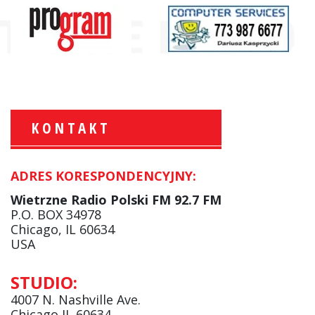
KONTAKT
ADRES KORESPONDENCYJNY:
Krzysztof Wawer:
Komentator
Wietrzne Radio Polski FM 92.7 FM
facebook
P.O. BOX 34978
Chicago, IL 60634
USA
Andrzej Wąsewicz:
STUDIO:
Komentator / Poranny Express
4007 N. Nashville Ave.
Chicago IL 60634