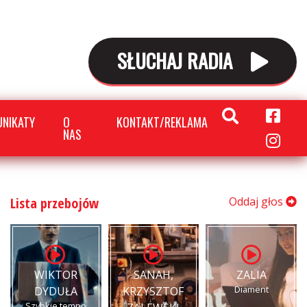
SŁUCHAJ RADIA
NIKATY
O
KONTAKT/REKLAMA
NAS
Lista przebojów
Oddaj głos
WIKTOR
SANAH,
ZALIA
Diament
DYDUŁA
KRZYSZTOF
Szybkie tempo