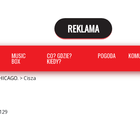
REKLAMA
MUSIC
CO? GDZIE?
POGODA
KOMU
BOX
KIEDY?
HICAGO.
>
Cisza
129