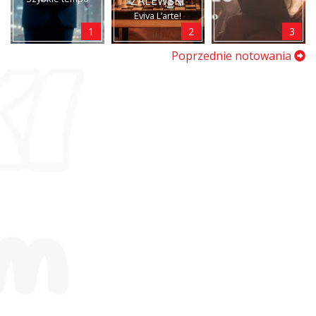
ZALEWSKI
Eviva L’arte!
1
2
3
Poprzednie notowania