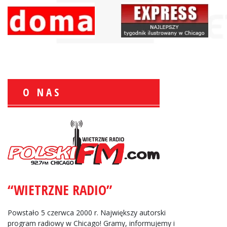
O NAS
Wiesław Książek:
Sport Polonijny
“WIETRZNE RADIO”
Zbigniew Wojewnik:
Informacje Giełdowe
Powstało 5 czerwca 2000 r. Największy autorski
program radiowy w Chicago! Gramy, informujemy i