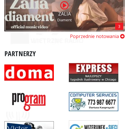
ZALIA
Diament
3
Poprzednie notowania
PARTNERZY