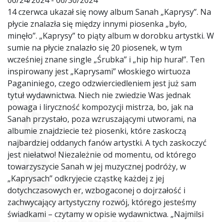
06/24/2024 - 06/30/2024
14 czerwca ukazał się nowy album Sanah „Kaprysy”. Na
płycie znalazła się między innymi piosenka „było,
minęło”. „Kaprysy” to piąty album w dorobku artystki. W
sumie na płycie znalazło się 20 piosenek, w tym
wcześniej znane single „Śrubka” i „hip hip hura!”. Ten
inspirowany jest „Kaprysami” włoskiego wirtuoza
Paganiniego, czego odzwierciedleniem jest już sam
tytuł wydawnictwa. Niech nie zwiedzie Was jednak
powaga i liryczność kompozycji mistrza, bo, jak na
Sanah przystało, poza wzruszającymi utworami, na
albumie znajdziecie też piosenki, które zaskoczą
najbardziej oddanych fanów artystki. A tych zaskoczyć
jest niełatwo! Niezależnie od momentu, od którego
towarzyszycie Sanah w jej muzycznej podróży, w
„Kaprysach” odkryjecie cząstkę każdej z jej
dotychczasowych er, wzbogaconej o dojrzałość i
zachwycający artystyczny rozwój, którego jesteśmy
świadkami – czytamy w opisie wydawnictwa. „Najmilsi