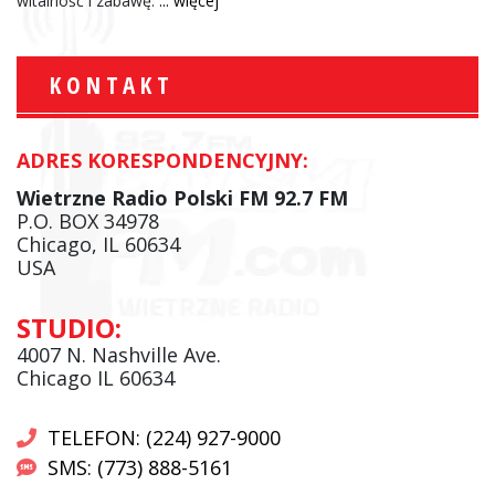
witalność i zabawę.
... więcej
KONTAKT
ADRES KORESPONDENCYJNY:
Wietrzne Radio Polski FM 92.7 FM
P.O. BOX 34978
Chicago, IL 60634
USA
STUDIO:
4007 N. Nashville Ave.
Chicago IL 60634
TELEFON: (224) 927-9000
SMS: (773) 888-5161