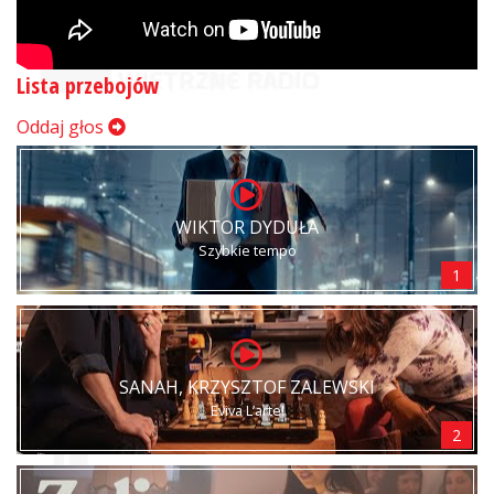
Lista przebojów
Oddaj głos
WIKTOR DYDUŁA
Szybkie tempo
1
SANAH, KRZYSZTOF ZALEWSKI
Eviva L’arte!
2