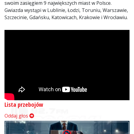
swoim zasięgiem 9 największych miast w Polsce.
Gwiazda wystąpi w Lublinie, Łodzi, Toruniu, Warszawie,
Szczecinie, Gdańsku, Katowicach, Krakowie i Wrocławiu.
Lista przebojów
Oddaj głos