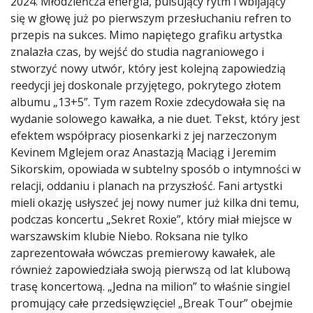
2024. Młodzieńcza energia, pulsujący rytm i wbijający
się w głowę już po pierwszym przesłuchaniu refren to
przepis na sukces. Mimo napiętego grafiku artystka
znalazła czas, by wejść do studia nagraniowego i
stworzyć nowy utwór, który jest kolejną zapowiedzią
reedycji jej doskonale przyjętego, pokrytego złotem
albumu „13+5”. Tym razem Roxie zdecydowała się na
wydanie solowego kawałka, a nie duet. Tekst, który jest
efektem współpracy piosenkarki z jej narzeczonym
Kevinem Mglejem oraz Anastazją Maciąg i Jeremim
Sikorskim, opowiada w subtelny sposób o intymności w
relacji, oddaniu i planach na przyszłość. Fani artystki
mieli okazję usłyszeć jej nowy numer już kilka dni temu,
podczas koncertu „Sekret Roxie”, który miał miejsce w
warszawskim klubie Niebo. Roksana nie tylko
zaprezentowała wówczas premierowy kawałek, ale
również zapowiedziała swoją pierwszą od lat klubową
trasę koncertową. „Jedna na milion” to właśnie singiel
promujący całe przedsięwzięcie! „Break Tour” obejmie