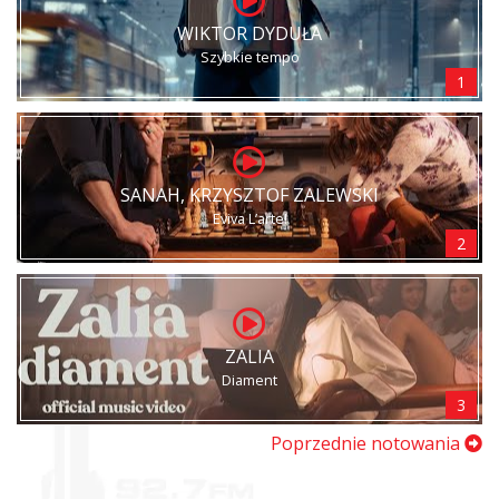
WIKTOR DYDUŁA
Szybkie tempo
1
SANAH, KRZYSZTOF ZALEWSKI
Eviva L’arte!
2
ZALIA
Diament
3
Poprzednie notowania