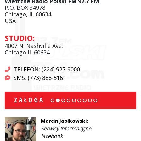
Wietrzne Radio Polski FM 92.7 FM
P.O. BOX 34978
Chicago, IL 60634
USA
STUDIO:
4007 N. Nashville Ave.
Chicago IL 60634
TELEFON: (224) 927-9000
SMS: (773) 888-5161
ZAŁOGA
Marcin Jabłkowski:
Serwisy Informacyjne
facebook