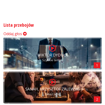
Lista przebojów
Oddaj głos
WIKTOR DYDUŁA
Szybkie tempo
1
SANAH, KRZYSZTOF ZALEWSKI
Eviva L’arte!
2