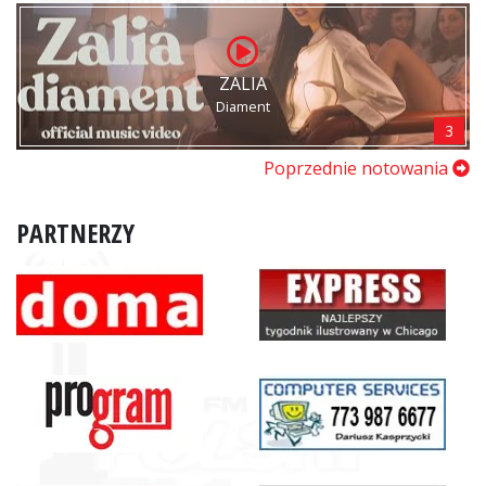
ZALIA
Diament
3
Poprzednie notowania
PARTNERZY