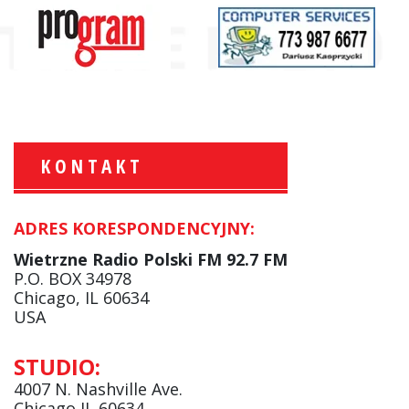
KONTAKT
ADRES KORESPONDENCYJNY:
Krzysztof Wawer:
Komentator
Wietrzne Radio Polski FM 92.7 FM
facebook
P.O. BOX 34978
Chicago, IL 60634
USA
Andrzej Wąsewicz:
STUDIO:
Komentator / Poranny Express
4007 N. Nashville Ave.
Chicago IL 60634