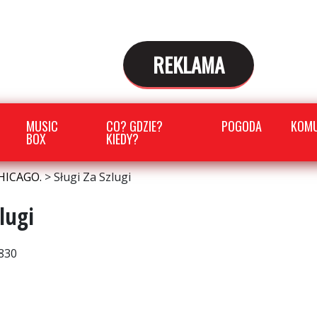
REKLAMA
MUSIC
CO? GDZIE?
POGODA
KOMU
BOX
KIEDY?
HICAGO.
>
Sługi Za Szlugi
lugi
830