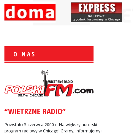
O NAS
Wiesław Książek:
Sport Polonijny
“WIETRZNE RADIO”
Zbigniew Wojewnik:
Informacje Giełdowe
Powstało 5 czerwca 2000 r. Największy autorski
program radiowy w Chicago! Gramy, informujemy i