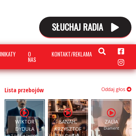
SŁUCHAJ RADIA
NIKATY
O
KONTAKT/REKLAMA
NAS
Lista przebojów
Oddaj głos
WIKTOR
SANAH,
ZALIA
Diament
DYDUŁA
KRZYSZTOF
Szybkie tempo