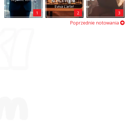
ZALEWSKI
Eviva L’arte!
1
2
3
Poprzednie notowania