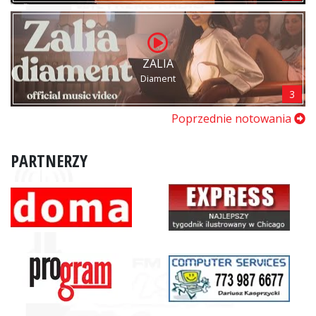
ZALIA
Diament
3
Poprzednie notowania
PARTNERZY