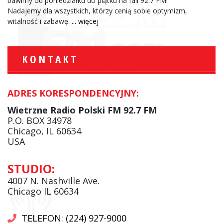
bawimy od poniedziałku do piątku na fali 92.7 FM!
Nadajemy dla wszystkich, którzy cenią sobie optymizm,
witalność i zabawę.
... więcej
KONTAKT
ADRES KORESPONDENCYJNY:
Wietrzne Radio Polski FM 92.7 FM
P.O. BOX 34978
Chicago, IL 60634
USA
STUDIO:
4007 N. Nashville Ave.
Chicago IL 60634
TELEFON: (224) 927-9000