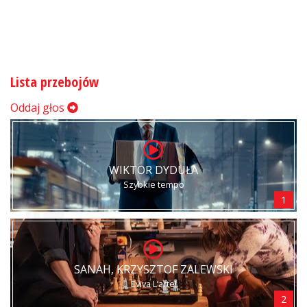
Lista przebojów
Oddaj głos
WIKTOR DYDUŁA
Szybkie tempo
1
SANAH, KRZYSZTOF ZALEWSKI
Eviva L’arte!
2