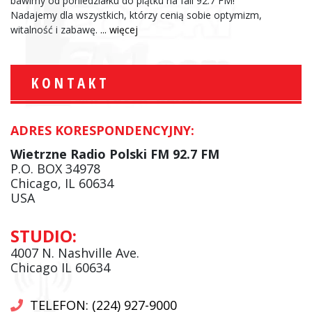
bawimy od poniedziałku do piątku na fali 92.7 FM!
Nadajemy dla wszystkich, którzy cenią sobie optymizm,
witalność i zabawę.
... więcej
KONTAKT
ADRES KORESPONDENCYJNY:
Wietrzne Radio Polski FM 92.7 FM
P.O. BOX 34978
Chicago, IL 60634
USA
STUDIO:
4007 N. Nashville Ave.
Chicago IL 60634
TELEFON: (224) 927-9000