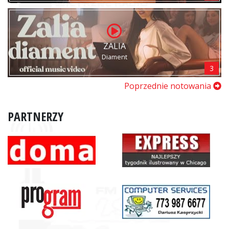
ZALIA
Diament
3
Poprzednie notowania
PARTNERZY