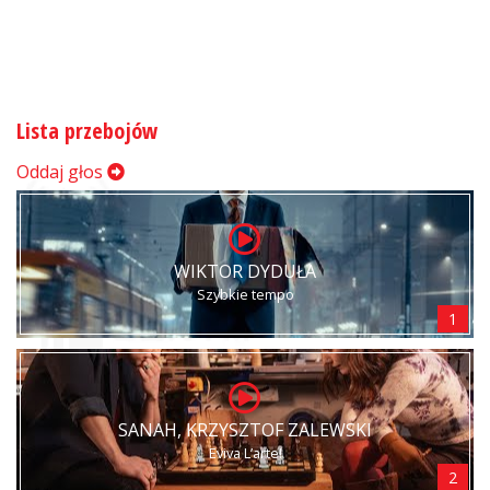
Lista przebojów
Oddaj głos
WIKTOR DYDUŁA
Szybkie tempo
1
SANAH, KRZYSZTOF ZALEWSKI
Eviva L’arte!
2