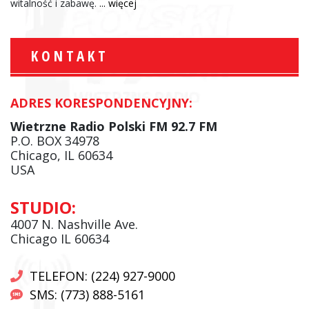
witalność i zabawę.
... więcej
KONTAKT
ADRES KORESPONDENCYJNY:
Wietrzne Radio Polski FM 92.7 FM
P.O. BOX 34978
Chicago, IL 60634
USA
STUDIO:
4007 N. Nashville Ave.
Chicago IL 60634
TELEFON: (224) 927-9000
SMS: (773) 888-5161