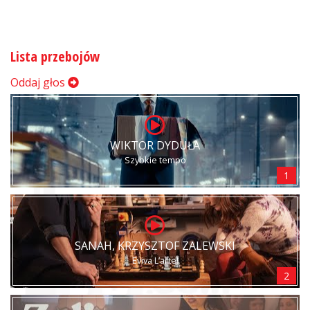
Lista przebojów
Oddaj głos
WIKTOR DYDUŁA
Szybkie tempo
1
SANAH, KRZYSZTOF ZALEWSKI
Eviva L’arte!
2