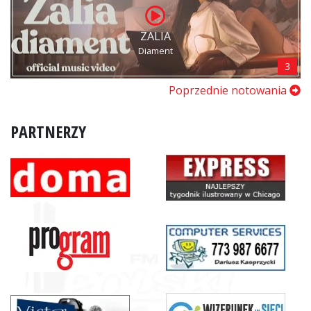
ZALIA
Diament
3
Poprzednie notowania
PARTNERZY