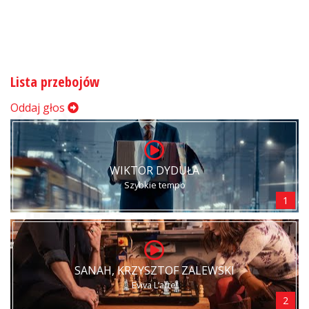
Lista przebojów
Oddaj głos
WIKTOR DYDUŁA
Szybkie tempo
1
SANAH, KRZYSZTOF ZALEWSKI
Eviva L’arte!
2