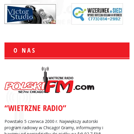
O NAS
“WIETRZNE RADIO”
Powstało 5 czerwca 2000 r. Największy autorski
program radiowy w Chicago! Gramy, informujemy i
bawimy od poniedziałku do piątku na fali 92.7 FM!