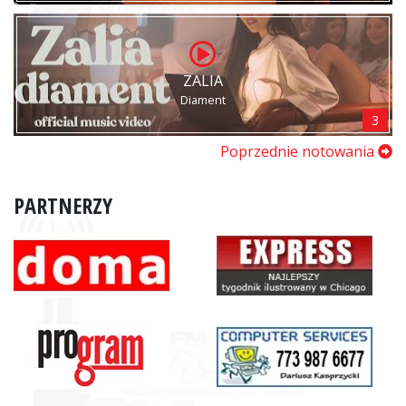
ZALIA
Diament
3
Poprzednie notowania
PARTNERZY