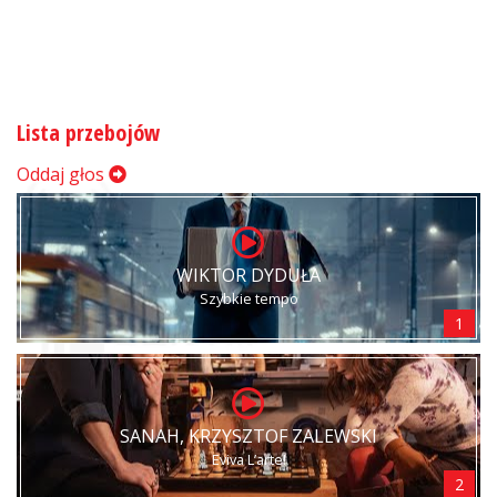
Lista przebojów
Oddaj głos
WIKTOR DYDUŁA
Szybkie tempo
1
SANAH, KRZYSZTOF ZALEWSKI
Eviva L’arte!
2