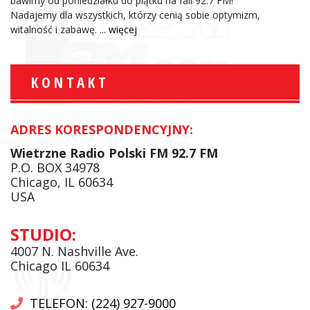
bawimy od poniedziałku do piątku na fali 92.7 FM!
Nadajemy dla wszystkich, którzy cenią sobie optymizm,
witalność i zabawę.
... więcej
KONTAKT
ADRES KORESPONDENCYJNY:
Wietrzne Radio Polski FM 92.7 FM
P.O. BOX 34978
Chicago, IL 60634
USA
STUDIO:
4007 N. Nashville Ave.
Chicago IL 60634
TELEFON: (224) 927-9000