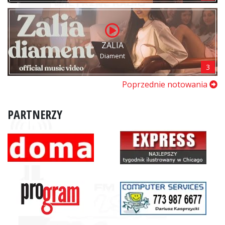
ZALIA
Diament
3
Poprzednie notowania
PARTNERZY