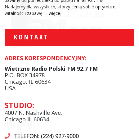
bawimy od poniedziałku do piątku na fali 92.7 FM!
Nadajemy dla wszystkich, którzy cenią sobie optymizm,
witalność i zabawę.
... więcej
KONTAKT
ADRES KORESPONDENCYJNY:
Wietrzne Radio Polski FM 92.7 FM
P.O. BOX 34978
Chicago, IL 60634
USA
STUDIO:
4007 N. Nashville Ave.
Chicago IL 60634
TELEFON: (224) 927-9000