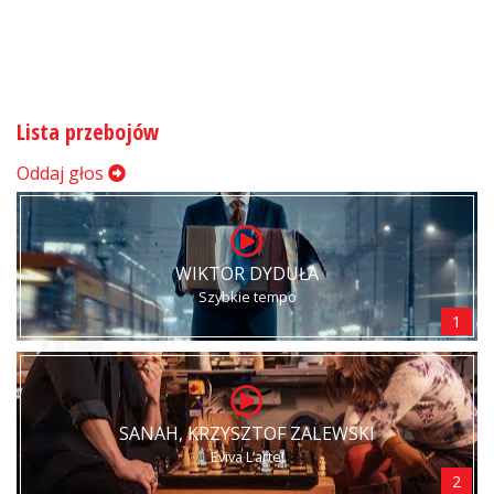
Lista przebojów
Oddaj głos
WIKTOR DYDUŁA
Szybkie tempo
1
SANAH, KRZYSZTOF ZALEWSKI
Eviva L’arte!
2