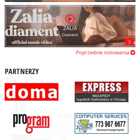
ZALIA
Diament
3
Poprzednie notowania
PARTNERZY