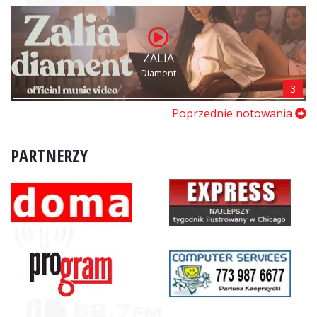
ZALIA
Diament
3
Poprzednie notowania
PARTNERZY