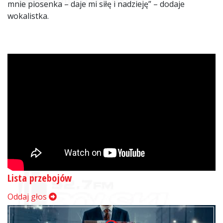
mnie piosenka – daje mi siłę i nadzieję” – dodaje
wokalistka.
Lista przebojów
Oddaj głos