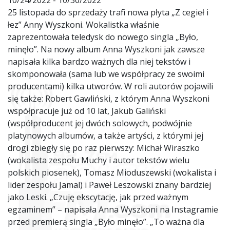
10/24/2022 - 10/30/2022
25 listopada do sprzedaży trafi nowa płyta „Z cegieł i
łez” Anny Wyszkoni. Wokalistka właśnie
zaprezentowała teledysk do nowego singla „Było,
minęło”. Na nowy album Anna Wyszkoni jak zawsze
napisała kilka bardzo ważnych dla niej tekstów i
skomponowała (sama lub we współpracy ze swoimi
producentami) kilka utworów. W roli autorów pojawili
się także: Robert Gawliński, z którym Anna Wyszkoni
współpracuje już od 10 lat, Jakub Galiński
(współproducent jej dwóch solowych, podwójnie
platynowych albumów, a także artyści, z którymi jej
drogi zbiegły się po raz pierwszy: Michał Wiraszko
(wokalista zespołu Muchy i autor tekstów wielu
polskich piosenek), Tomasz Mioduszewski (wokalista i
lider zespołu Jamal) i Paweł Leszowski znany bardziej
jako Leski. „Czuję ekscytację, jak przed ważnym
egzaminem” – napisała Anna Wyszkoni na Instagramie
przed premierą singla „Było minęło”. „To ważna dla