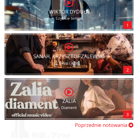
WIKTOR DYDUŁA
Szybkie tempo
1
SANAH, KRZYSZTOF ZALEWSKI
Eviva L’arte!
2
ZALIA
Diament
3
Poprzednie notowania