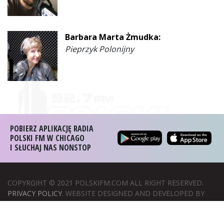
Barbara Marta Żmudka:
Pieprzyk Polonijny
POBIERZ APLIKACJĘ RADIA
POLSKI FM W CHICAGO
I SŁUCHAJ NAS NONSTOP
COPYRGIHT © 2021 POLSKIFM.COM ALL RIGHT RESERVED.
PRIVACY POLICY
. WEBSITE DESIGNED AND DEVELOPED BY
WIZERUNEK W SIECI
.