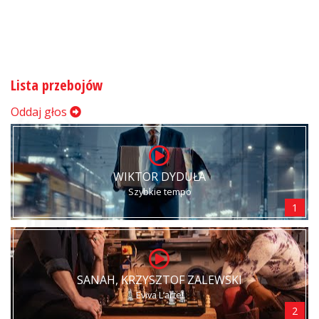
Lista przebojów
Oddaj głos
WIKTOR DYDUŁA
Szybkie tempo
1
SANAH, KRZYSZTOF ZALEWSKI
Eviva L’arte!
2