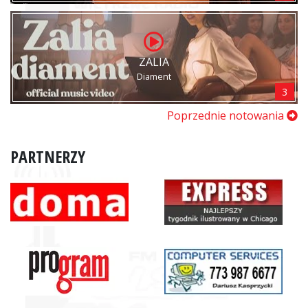
ZALIA
Diament
3
Poprzednie notowania
PARTNERZY