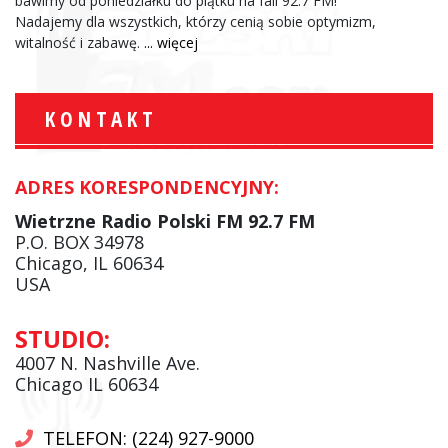
bawimy od poniedziałku do piątku na fali 92.7 FM!
Nadajemy dla wszystkich, którzy cenią sobie optymizm,
witalność i zabawę.
... więcej
KONTAKT
ADRES KORESPONDENCYJNY:
Wietrzne Radio Polski FM 92.7 FM
P.O. BOX 34978
Chicago, IL 60634
USA
STUDIO:
4007 N. Nashville Ave.
Chicago IL 60634
TELEFON: (224) 927-9000