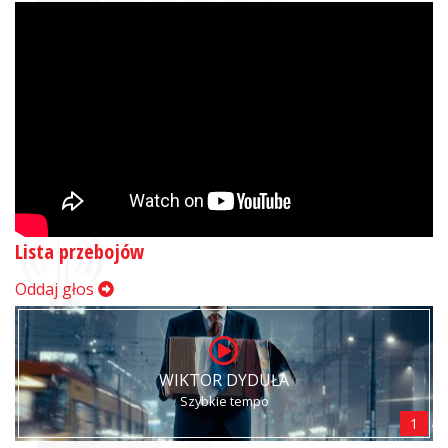
Lista przebojów
Oddaj głos
WIKTOR DYDUŁA
Szybkie tempo
1