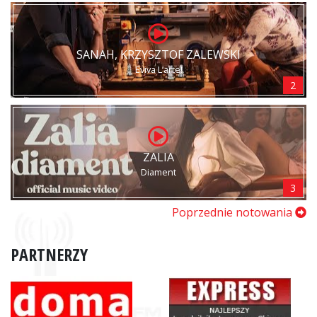
SANAH, KRZYSZTOF ZALEWSKI
Eviva L’arte!
2
ZALIA
Diament
3
Poprzednie notowania
PARTNERZY