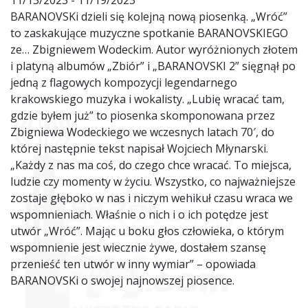
11/13/2023 - 11/19/2023
BARANOVSKi dzieli się kolejną nową piosenką. „Wróć”
to zaskakujące muzyczne spotkanie BARANOVSKIEGO
ze… Zbigniewem Wodeckim. Autor wyróżnionych złotem
i platyną albumów „Zbiór” i „BARANOVSKI 2” sięgnął po
jedną z flagowych kompozycji legendarnego
krakowskiego muzyka i wokalisty. „Lubię wracać tam,
gdzie byłem już” to piosenka skomponowana przez
Zbigniewa Wodeckiego we wczesnych latach 70′, do
której następnie tekst napisał Wojciech Młynarski.
„Każdy z nas ma coś, do czego chce wracać. To miejsca,
ludzie czy momenty w życiu. Wszystko, co najważniejsze
zostaje głęboko w nas i niczym wehikuł czasu wraca we
wspomnieniach. Właśnie o nich i o ich potędze jest
utwór „Wróć”. Mając u boku głos człowieka, o którym
wspomnienie jest wiecznie żywe, dostałem szansę
przenieść ten utwór w inny wymiar” – opowiada
BARANOVSKi o swojej najnowszej piosence.