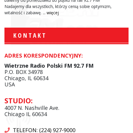
bawimy od poniedziałku do piątku na fali 92.7 FM!
Nadajemy dla wszystkich, którzy cenią sobie optymizm,
witalność i zabawę.
... więcej
KONTAKT
ADRES KORESPONDENCYJNY:
Wietrzne Radio Polski FM 92.7 FM
P.O. BOX 34978
Chicago, IL 60634
USA
STUDIO:
4007 N. Nashville Ave.
Chicago IL 60634
TELEFON: (224) 927-9000