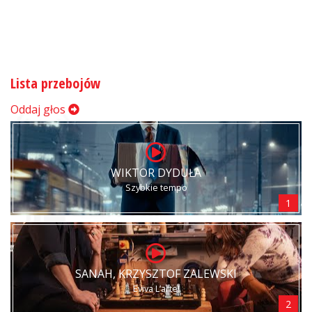
Lista przebojów
Oddaj głos
WIKTOR DYDUŁA
Szybkie tempo
1
SANAH, KRZYSZTOF ZALEWSKI
Eviva L’arte!
2