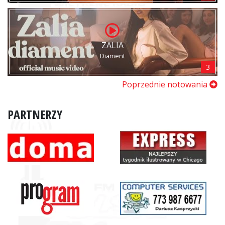
ZALIA
Diament
3
Poprzednie notowania
PARTNERZY