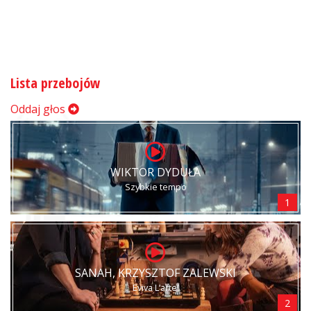
Lista przebojów
Oddaj głos
WIKTOR DYDUŁA
Szybkie tempo
1
SANAH, KRZYSZTOF ZALEWSKI
Eviva L’arte!
2