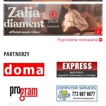
ZALIA
Diament
3
Poprzednie notowania
PARTNERZY