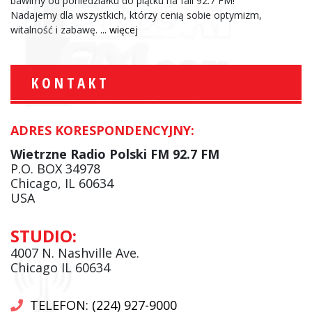
bawimy od poniedziałku do piątku na fali 92.7 FM!
Nadajemy dla wszystkich, którzy cenią sobie optymizm,
witalność i zabawę.
... więcej
KONTAKT
ADRES KORESPONDENCYJNY:
Wietrzne Radio Polski FM 92.7 FM
P.O. BOX 34978
Chicago, IL 60634
USA
STUDIO:
4007 N. Nashville Ave.
Chicago IL 60634
TELEFON: (224) 927-9000