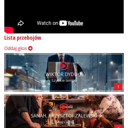
Lista przebojów
Oddaj głos
WIKTOR DYDUŁA
Szybkie tempo
1
SANAH, KRZYSZTOF ZALEWSKI
Eviva L’arte!