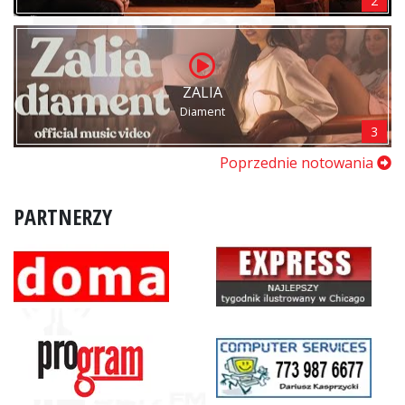
2
ZALIA
Diament
3
Poprzednie notowania
PARTNERZY