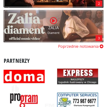
2
ZALIA
Diament
3
Poprzednie notowania
PARTNERZY