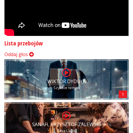
Lista przebojów
Oddaj głos
WIKTOR DYDUŁA
Szybkie tempo
1
SANAH, KRZYSZTOF ZALEWSKI
Eviva L’arte!