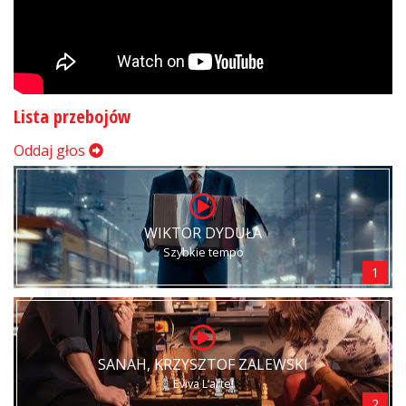
Lista przebojów
Oddaj głos
WIKTOR DYDUŁA
Szybkie tempo
1
SANAH, KRZYSZTOF ZALEWSKI
Eviva L’arte!
2