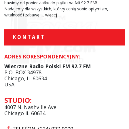
bawimy od poniedziałku do piątku na fali 92.7 FM!
Nadajemy dla wszystkich, którzy cenią sobie optymizm,
witalność i zabawę.
... więcej
KONTAKT
ADRES KORESPONDENCYJNY:
Wietrzne Radio Polski FM 92.7 FM
P.O. BOX 34978
Chicago, IL 60634
USA
STUDIO:
4007 N. Nashville Ave.
Chicago IL 60634
TELEFON: (224) 927-9000