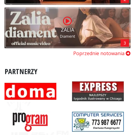
ZALIA
Diament
3
Poprzednie notowania
PARTNERZY