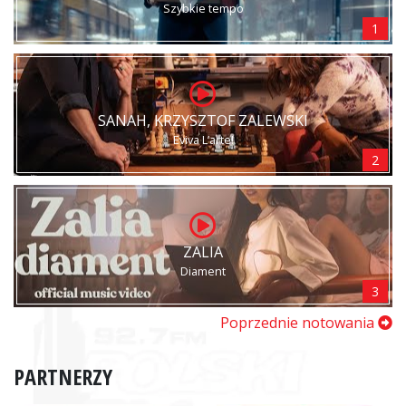
Szybkie tempo
1
SANAH, KRZYSZTOF ZALEWSKI
Eviva L’arte!
2
ZALIA
Diament
3
Poprzednie notowania
PARTNERZY