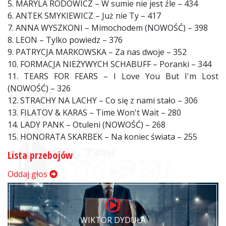
5. MARYLA RODOWICZ – W sumie nie jest źle – 434
6. ANTEK SMYKIEWICZ – Już nie Ty – 417
7. ANNA WYSZKONI – Mimochodem (NOWOŚĆ) – 398
8. LEON – Tylko powiedz – 376
9. PATRYCJA MARKOWSKA – Za nas dwoje – 352
10. FORMACJA NIEŻYWYCH SCHABUFF – Poranki – 344
11. TEARS FOR FEARS – I Love You But I'm Lost
(NOWOŚĆ) – 326
12. STRACHY NA LACHY – Co się z nami stało – 306
13. FILATOV & KARAS – Time Won't Wait – 280
14. LADY PANK – Otuleni (NOWOŚĆ) – 268
15. HONORATA SKARBEK – Na koniec świata – 255
Lista przebojów
Oddaj głos
WIKTOR DYDUŁA