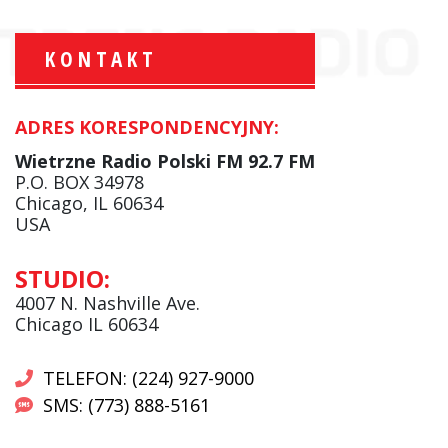
KONTAKT
ADRES KORESPONDENCYJNY:
Krzysztof Wawer:
Komentator
Wietrzne Radio Polski FM 92.7 FM
facebook
P.O. BOX 34978
Chicago, IL 60634
USA
Andrzej Wąsewicz:
STUDIO:
Komentator / Poranny Express
4007 N. Nashville Ave.
Chicago IL 60634
TELEFON: (224) 927-9000
SMS: (773) 888-5161