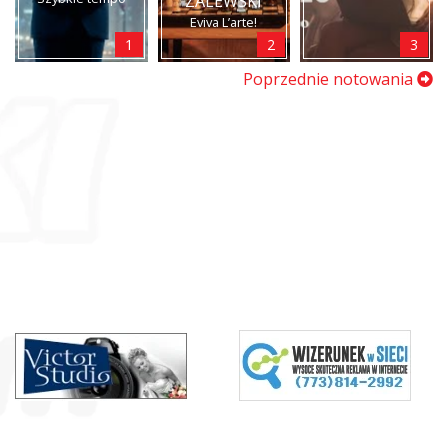
ZALEWSKI
Eviva L’arte!
1
2
3
Poprzednie notowania