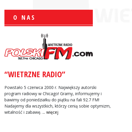
O NAS
Wiesław Książek:
Sport Polonijny
“WIETRZNE RADIO”
Zbigniew Wojewnik:
Informacje Giełdowe
Powstało 5 czerwca 2000 r. Największy autorski
program radiowy w Chicago! Gramy, informujemy i
bawimy od poniedziałku do piątku na fali 92.7 FM!
Nadajemy dla wszystkich, którzy cenią sobie optymizm,
witalność i zabawę.
... więcej