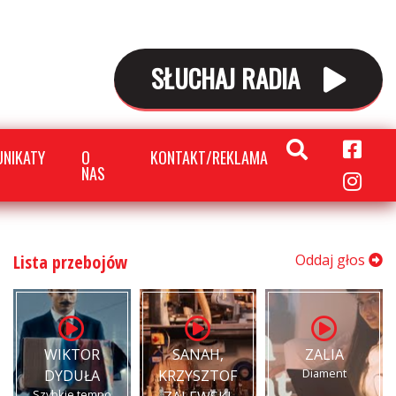
SŁUCHAJ RADIA
NIKATY
O
KONTAKT/REKLAMA
NAS
Lista przebojów
Oddaj głos
WIKTOR
SANAH,
ZALIA
Diament
DYDUŁA
KRZYSZTOF
Szybkie tempo