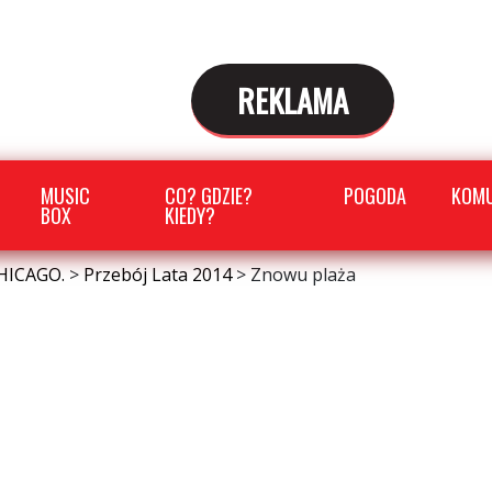
REKLAMA
MUSIC
CO? GDZIE?
POGODA
KOMU
BOX
KIEDY?
HICAGO.
>
Przebój Lata 2014
>
Znowu plaża