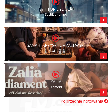
WIKTOR DYDUŁA
Szybkie tempo
1
SANAH, KRZYSZTOF ZALEWSKI
Eviva L’arte!
2
ZALIA
Diament
3
Poprzednie notowania