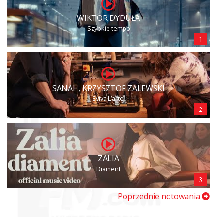
WIKTOR DYDUŁA
Szybkie tempo
1
SANAH, KRZYSZTOF ZALEWSKI
Eviva L’arte!
2
ZALIA
Diament
3
Poprzednie notowania