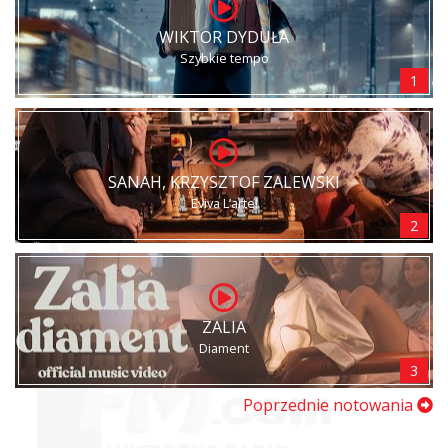
WIKTOR DYDUŁA
Szybkie tempo
1
SANAH, KRZYSZTOF ZALEWSKI
Eviva L’arte!
2
ZALIA
Diament
3
Poprzednie notowania