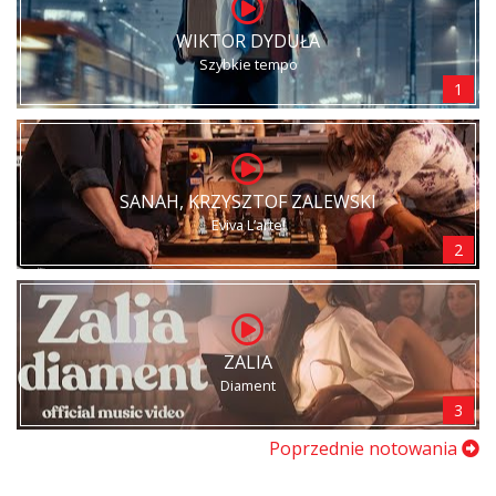
WIKTOR DYDUŁA
Szybkie tempo
1
SANAH, KRZYSZTOF ZALEWSKI
Eviva L’arte!
2
ZALIA
Diament
3
Poprzednie notowania