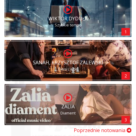
WIKTOR DYDUŁA
Szybkie tempo
1
SANAH, KRZYSZTOF ZALEWSKI
Eviva L’arte!
2
ZALIA
Diament
3
Poprzednie notowania