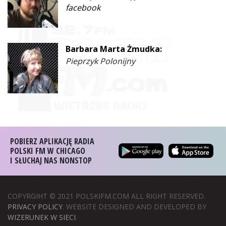
facebook
Barbara Marta Żmudka:
Pieprzyk Polonijny
POBIERZ APLIKACJĘ RADIA
POLSKI FM W CHICAGO
I SŁUCHAJ NAS NONSTOP
COPYRGIHT © 2021 POLSKIFM.COM ALL RIGHT RESERVED.
PRIVACY POLICY
. WEBSITE DESIGNED AND DEVELOPED BY
WIZERUNEK W SIECI
.