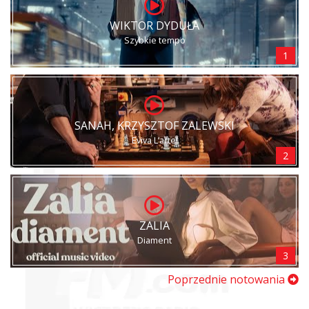
WIKTOR DYDUŁA
Szybkie tempo
1
SANAH, KRZYSZTOF ZALEWSKI
Eviva L’arte!
2
ZALIA
Diament
3
Poprzednie notowania