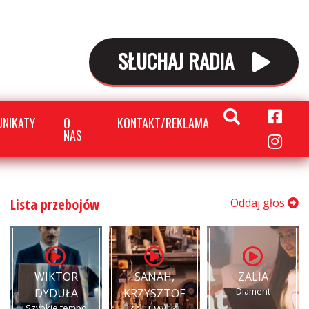
SŁUCHAJ RADIA
NIKATY
O
KONTAKT/REKLAMA
NAS
Lista przebojów
Oddaj głos
WIKTOR
SANAH,
ZALIA
Diament
DYDUŁA
KRZYSZTOF
Szybkie tempo