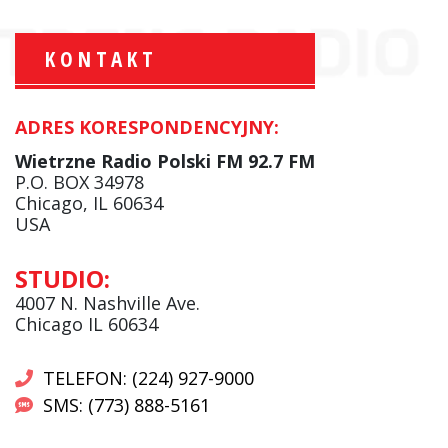
KONTAKT
ADRES KORESPONDENCYJNY:
Krzysztof Wawer:
Komentator
Wietrzne Radio Polski FM 92.7 FM
facebook
P.O. BOX 34978
Chicago, IL 60634
USA
Andrzej Wąsewicz:
STUDIO:
Komentator / Poranny Express
4007 N. Nashville Ave.
Chicago IL 60634
TELEFON: (224) 927-9000
SMS: (773) 888-5161