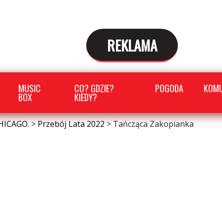
REKLAMA
MUSIC
CO? GDZIE?
POGODA
KOMU
BOX
KIEDY?
HICAGO.
>
Przebój Lata 2022
>
Tańcząca Zakopianka