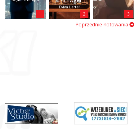
ZALEWSKI
Eviva L’arte!
1
2
3
Poprzednie notowania