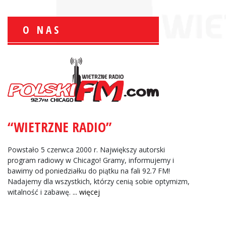
O NAS
Wiesław Książek:
Sport Polonijny
“WIETRZNE RADIO”
Zbigniew Wojewnik:
Informacje Giełdowe
Powstało 5 czerwca 2000 r. Największy autorski
program radiowy w Chicago! Gramy, informujemy i
bawimy od poniedziałku do piątku na fali 92.7 FM!
Nadajemy dla wszystkich, którzy cenią sobie optymizm,
witalność i zabawę.
... więcej