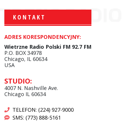
KONTAKT
ADRES KORESPONDENCYJNY:
Krzysztof Wawer:
Komentator
Wietrzne Radio Polski FM 92.7 FM
facebook
P.O. BOX 34978
Chicago, IL 60634
USA
Andrzej Wąsewicz:
STUDIO:
Komentator / Poranny Express
4007 N. Nashville Ave.
Chicago IL 60634
TELEFON: (224) 927-9000
SMS: (773) 888-5161