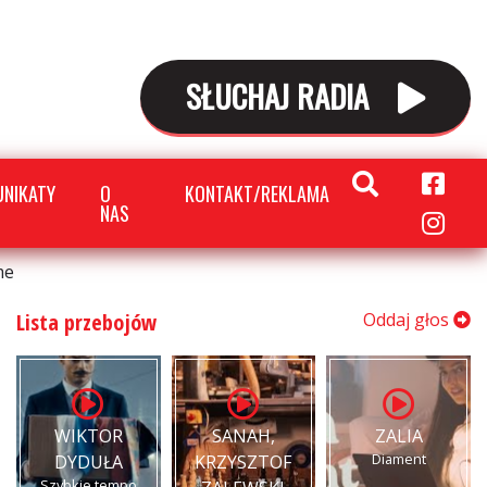
SŁUCHAJ RADIA
NIKATY
O
KONTAKT/REKLAMA
NAS
me
Lista przebojów
Oddaj głos
WIKTOR
SANAH,
ZALIA
Diament
DYDUŁA
KRZYSZTOF
Szybkie tempo