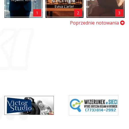
ZALEWSKI
Eviva L’arte!
1
2
3
Poprzednie notowania