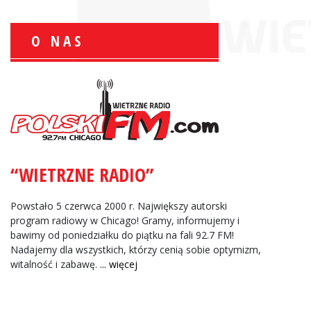
O NAS
Wiesław Książek:
Sport Polonijny
“WIETRZNE RADIO”
Zbigniew Wojewnik:
Informacje Giełdowe
Powstało 5 czerwca 2000 r. Największy autorski
program radiowy w Chicago! Gramy, informujemy i
bawimy od poniedziałku do piątku na fali 92.7 FM!
Nadajemy dla wszystkich, którzy cenią sobie optymizm,
witalność i zabawę.
... więcej