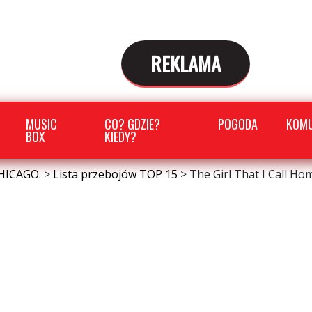
REKLAMA
MUSIC
CO? GDZIE?
POGODA
KOMU
BOX
KIEDY?
HICAGO.
>
Lista przebojów TOP 15
>
The Girl That I Call Ho