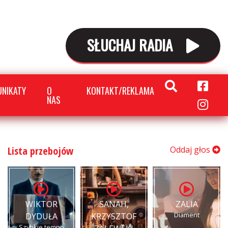
SŁUCHAJ RADIA
NIKATY
O
KONTAKT/REKLAMA
NAS
Lista przebojów
Oddaj głos
WIKTOR
SANAH,
ZALIA
Diament
DYDUŁA
KRZYSZTOF
Szybkie tempo