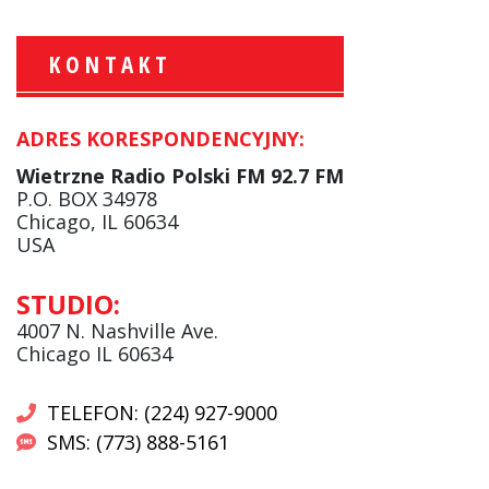
KONTAKT
ADRES KORESPONDENCYJNY:
Krzysztof Wawer:
Komentator
Wietrzne Radio Polski FM 92.7 FM
facebook
P.O. BOX 34978
Chicago, IL 60634
USA
Andrzej Wąsewicz:
STUDIO:
Komentator / Poranny Express
4007 N. Nashville Ave.
Chicago IL 60634
TELEFON: (224) 927-9000
SMS: (773) 888-5161