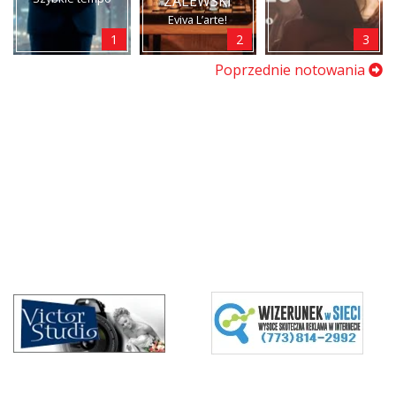
ZALEWSKI
Eviva L’arte!
1
2
3
Poprzednie notowania