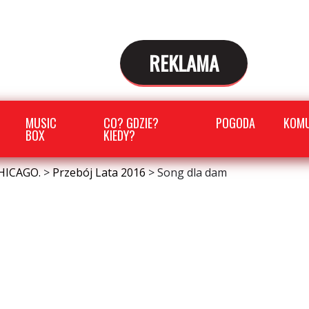
REKLAMA
MUSIC
CO? GDZIE?
POGODA
KOMU
BOX
KIEDY?
HICAGO.
>
Przebój Lata 2016
>
Song dla dam