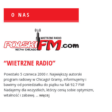
O NAS
Wiesław Książek:
Sport Polonijny
Zbigniew Wojewnik:
Informacje Giełdowe
“WIETRZNE RADIO”
Powstało 5 czerwca 2000 r. Największy autorski
program radiowy w Chicago! Gramy, informujemy i
bawimy od poniedziałku do piątku na fali 92.7 FM!
Nadajemy dla wszystkich, którzy cenią sobie optymizm,
witalność i zabawę.
... więcej