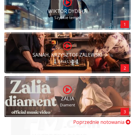
WIKTOR DYDUŁA
Szybkie tempo
1
SANAH, KRZYSZTOF ZALEWSKI
Eviva L’arte!
2
ZALIA
Diament
3
Poprzednie notowania