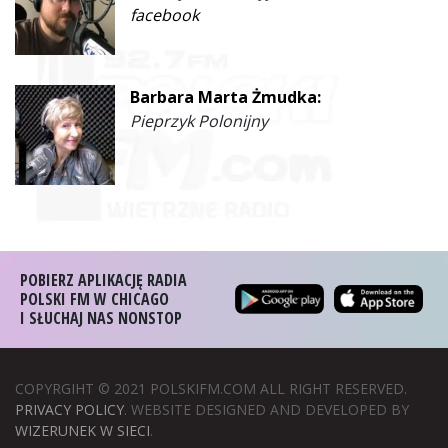
facebook
Barbara Marta Żmudka:
Pieprzyk Polonijny
POBIERZ APLIKACJĘ RADIA
POLSKI FM W CHICAGO
I SŁUCHAJ NAS NONSTOP
COPYRGIHT © 2021 POLSKIFM.COM ALL RIGHT RESERVED.
PRIVACY POLICY
. WEBSITE DESIGNED AND DEVELOPED BY
WIZERUNEK W SIECI
.