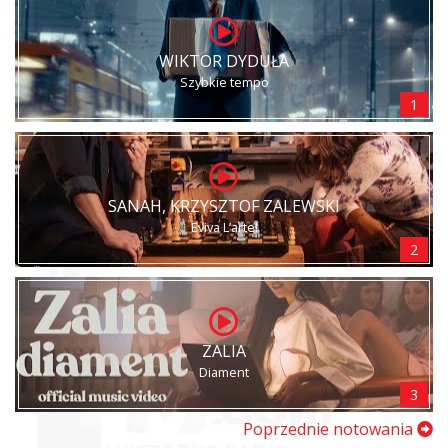
WIKTOR DYDUŁA
Szybkie tempo
1
SANAH, KRZYSZTOF ZALEWSKI
Eviva L’arte!
2
ZALIA
Diament
3
Poprzednie notowania