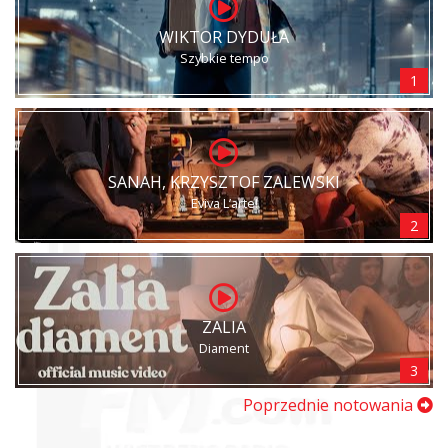
WIKTOR DYDUŁA
Szybkie tempo
1
SANAH, KRZYSZTOF ZALEWSKI
Eviva L’arte!
2
ZALIA
Diament
3
Poprzednie notowania