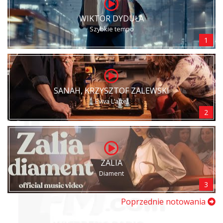
WIKTOR DYDUŁA
Szybkie tempo
1
SANAH, KRZYSZTOF ZALEWSKI
Eviva L’arte!
2
ZALIA
Diament
3
Poprzednie notowania