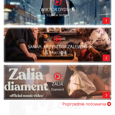
WIKTOR DYDUŁA
Szybkie tempo
1
SANAH, KRZYSZTOF ZALEWSKI
Eviva L’arte!
2
ZALIA
Diament
3
Poprzednie notowania