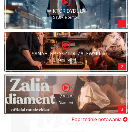
WIKTOR DYDUŁA
Szybkie tempo
1
SANAH, KRZYSZTOF ZALEWSKI
Eviva L’arte!
2
ZALIA
Diament
3
Poprzednie notowania