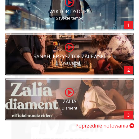
WIKTOR DYDUŁA
Szybkie tempo
1
SANAH, KRZYSZTOF ZALEWSKI
Eviva L’arte!
2
ZALIA
Diament
3
Poprzednie notowania