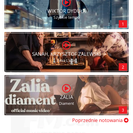
WIKTOR DYDUŁA
Szybkie tempo
1
SANAH, KRZYSZTOF ZALEWSKI
Eviva L’arte!
2
ZALIA
Diament
3
Poprzednie notowania