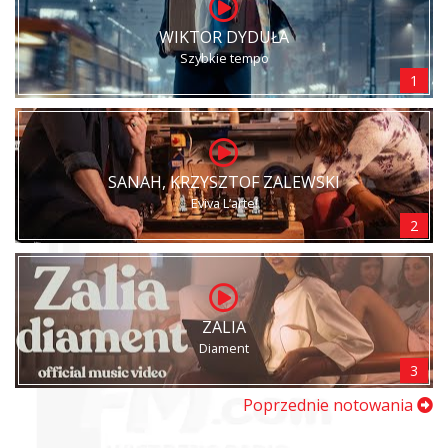
WIKTOR DYDUŁA
Szybkie tempo
1
SANAH, KRZYSZTOF ZALEWSKI
Eviva L’arte!
2
ZALIA
Diament
3
Poprzednie notowania