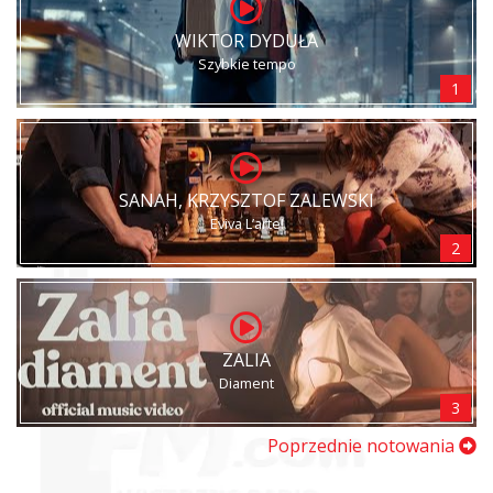
WIKTOR DYDUŁA
Szybkie tempo
1
SANAH, KRZYSZTOF ZALEWSKI
Eviva L’arte!
2
ZALIA
Diament
3
Poprzednie notowania