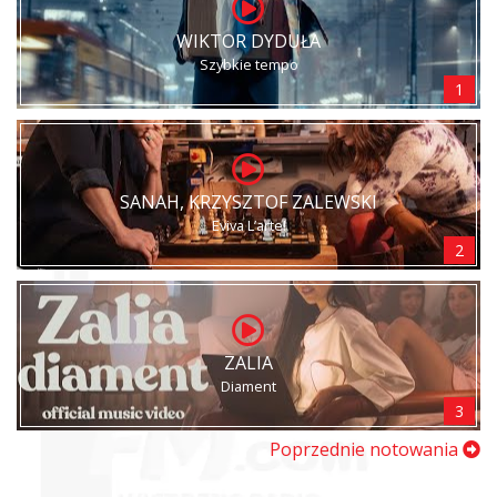
WIKTOR DYDUŁA
Szybkie tempo
1
SANAH, KRZYSZTOF ZALEWSKI
Eviva L’arte!
2
ZALIA
Diament
3
Poprzednie notowania