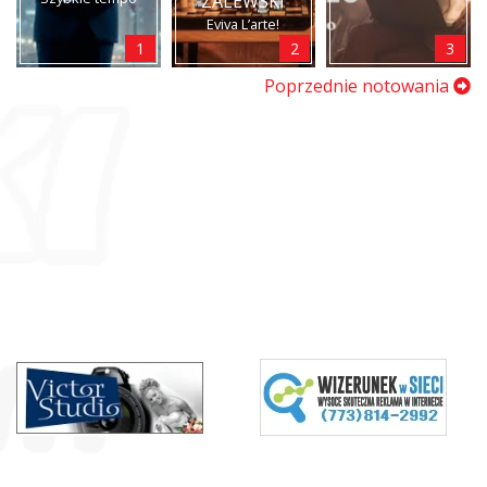
ZALEWSKI
Eviva L’arte!
1
2
3
Poprzednie notowania