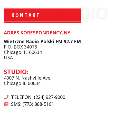
KONTAKT
ADRES KORESPONDENCYJNY:
Krzysztof Wawer:
Komentator
Wietrzne Radio Polski FM 92.7 FM
facebook
P.O. BOX 34978
Chicago, IL 60634
USA
Andrzej Wąsewicz:
STUDIO:
Komentator / Poranny Express
4007 N. Nashville Ave.
Chicago IL 60634
TELEFON: (224) 927-9000
SMS: (773) 888-5161