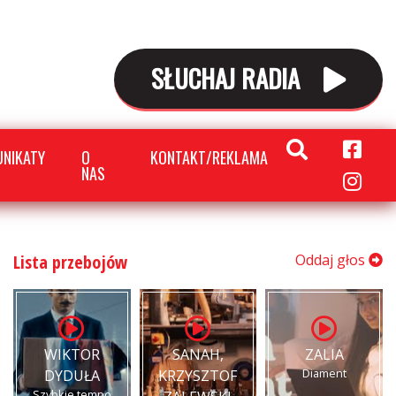
SŁUCHAJ RADIA
NIKATY
O
KONTAKT/REKLAMA
NAS
Lista przebojów
Oddaj głos
WIKTOR
SANAH,
ZALIA
Diament
DYDUŁA
KRZYSZTOF
Szybkie tempo