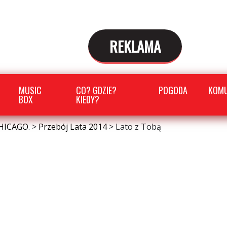
REKLAMA
MUSIC
CO? GDZIE?
POGODA
KOMU
BOX
KIEDY?
HICAGO.
>
Przebój Lata 2014
>
Lato z Tobą