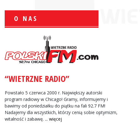
O NAS
Wiesław Książek:
Sport Polonijny
“WIETRZNE RADIO”
Zbigniew Wojewnik:
Informacje Giełdowe
Powstało 5 czerwca 2000 r. Największy autorski
program radiowy w Chicago! Gramy, informujemy i
bawimy od poniedziałku do piątku na fali 92.7 FM!
Nadajemy dla wszystkich, którzy cenią sobie optymizm,
witalność i zabawę.
... więcej