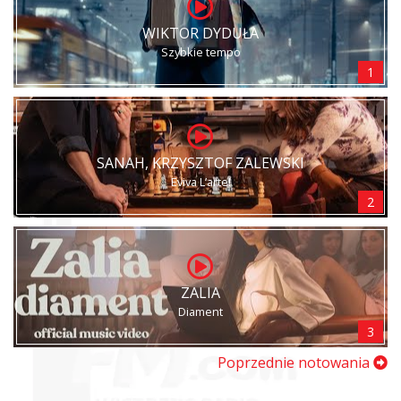
WIKTOR DYDUŁA
Szybkie tempo
1
SANAH, KRZYSZTOF ZALEWSKI
Eviva L’arte!
2
ZALIA
Diament
3
Poprzednie notowania