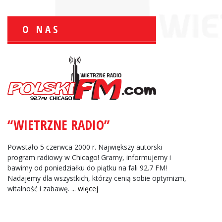
O NAS
Wiesław Książek:
Sport Polonijny
“WIETRZNE RADIO”
Zbigniew Wojewnik:
Informacje Giełdowe
Powstało 5 czerwca 2000 r. Największy autorski
program radiowy w Chicago! Gramy, informujemy i
bawimy od poniedziałku do piątku na fali 92.7 FM!
Nadajemy dla wszystkich, którzy cenią sobie optymizm,
witalność i zabawę.
... więcej