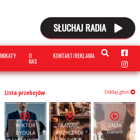
SŁUCHAJ RADIA
NIKATY
O
KONTAKT/REKLAMA
NAS
Lista przebojów
Oddaj głos
WIKTOR
SANAH,
ZALIA
Diament
DYDUŁA
KRZYSZTOF
Szybkie tempo