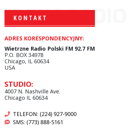
KONTAKT
ADRES KORESPONDENCYJNY:
Krzysztof Wawer:
Komentator
Wietrzne Radio Polski FM 92.7 FM
facebook
P.O. BOX 34978
Chicago, IL 60634
USA
Andrzej Wąsewicz:
STUDIO:
Komentator / Poranny Express
4007 N. Nashville Ave.
Chicago IL 60634
TELEFON: (224) 927-9000
SMS: (773) 888-5161