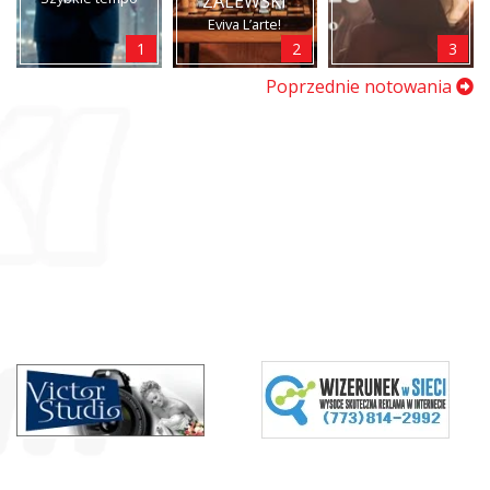
ZALEWSKI
Eviva L’arte!
1
2
3
Poprzednie notowania