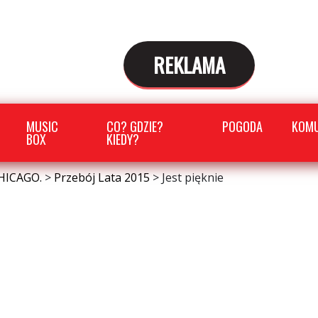
REKLAMA
MUSIC
CO? GDZIE?
POGODA
KOMU
BOX
KIEDY?
HICAGO.
>
Przebój Lata 2015
>
Jest pięknie