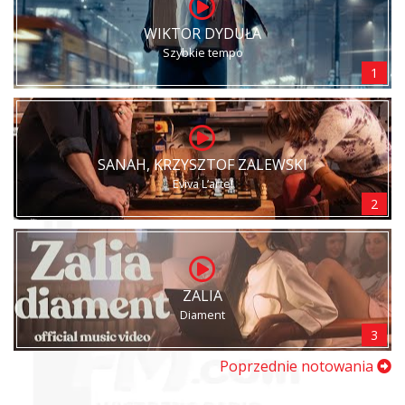
WIKTOR DYDUŁA
Szybkie tempo
1
SANAH, KRZYSZTOF ZALEWSKI
Eviva L’arte!
2
ZALIA
Diament
3
Poprzednie notowania