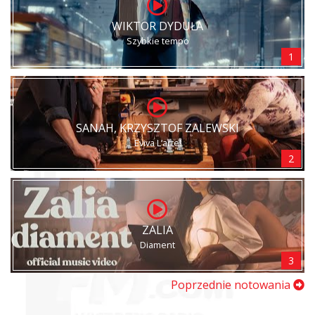
WIKTOR DYDUŁA
Szybkie tempo
1
SANAH, KRZYSZTOF ZALEWSKI
Eviva L’arte!
2
ZALIA
Diament
3
Poprzednie notowania