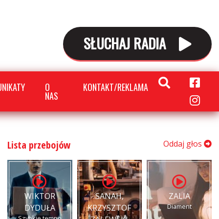
SŁUCHAJ RADIA
NIKATY
O
KONTAKT/REKLAMA
NAS
Lista przebojów
Oddaj głos
WIKTOR
SANAH,
ZALIA
Diament
DYDUŁA
KRZYSZTOF
Szybkie tempo