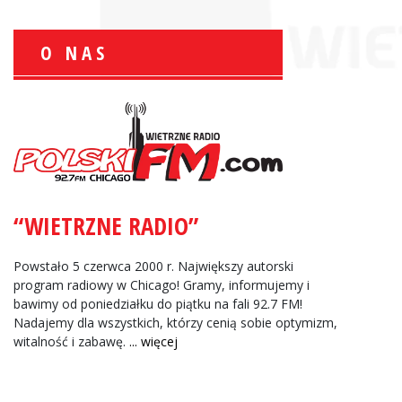
O NAS
Wiesław Książek:
Sport Polonijny
“WIETRZNE RADIO”
Zbigniew Wojewnik:
Informacje Giełdowe
Powstało 5 czerwca 2000 r. Największy autorski
program radiowy w Chicago! Gramy, informujemy i
bawimy od poniedziałku do piątku na fali 92.7 FM!
Nadajemy dla wszystkich, którzy cenią sobie optymizm,
witalność i zabawę.
... więcej