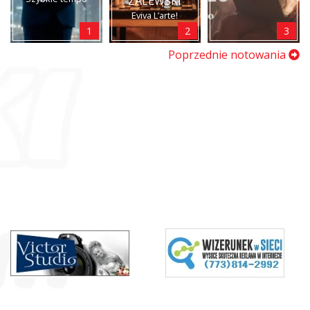
ZALEWSKI
Eviva L’arte!
1
2
3
Poprzednie notowania