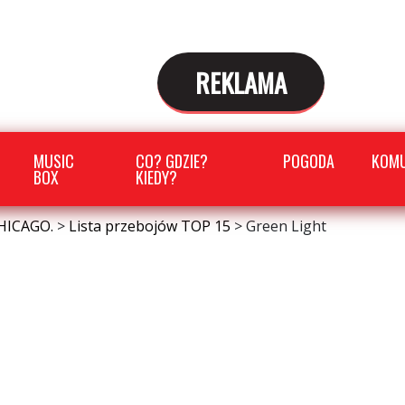
REKLAMA
MUSIC
CO? GDZIE?
POGODA
KOMU
BOX
KIEDY?
HICAGO.
>
Lista przebojów TOP 15
>
Green Light