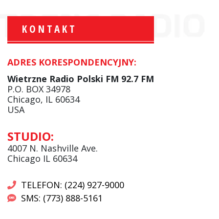
KONTAKT
ADRES KORESPONDENCYJNY:
Krzysztof Wawer:
Komentator
Wietrzne Radio Polski FM 92.7 FM
facebook
P.O. BOX 34978
Chicago, IL 60634
USA
Andrzej Wąsewicz:
STUDIO:
Komentator / Poranny Express
4007 N. Nashville Ave.
Chicago IL 60634
TELEFON: (224) 927-9000
SMS: (773) 888-5161